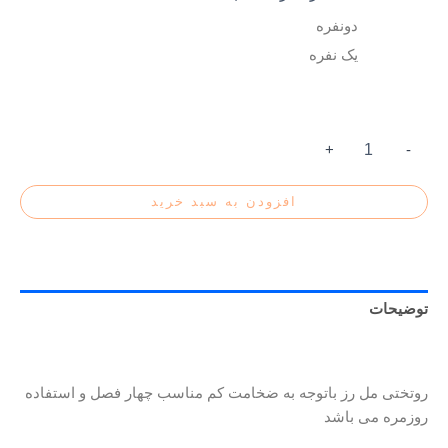
دونفره
یک نفره
+
-
افزودن به سبد خرید
توضیحات
توضیحات تکمیلی
روتختی مل رز باتوجه به ضخامت کم مناسب چهار فصل و استفاده
روزمره می باشد