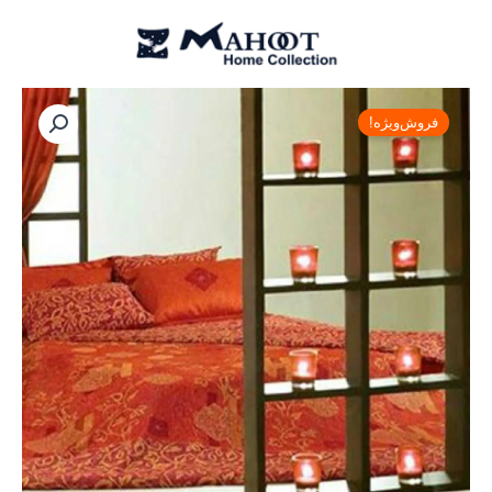
رش
ه
حتوا
قیمت
قیمت
ست
ملحفه
اصلی:
فعلی:
فروش‌ویژه!
و
تومان۹,۰۶۳,۰۰۰
تومان۶,۳۴۴,۰۰۰.
روتختی
بود.
ساتن
مل
رز
مدل
فانتاستیک
fantastic
عدد