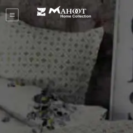
رش
ه
حتوا