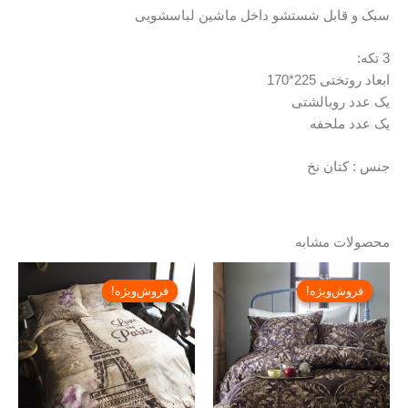
سبک و قابل شستشو داخل ماشین لباسشویی
3 تکه:
ابعاد روتختی 225*170
یک عدد روبالشتی
یک عدد ملحفه
جنس : کتان نخ
محصولات مشابه
قیمت
قیمت
Price
فعلی:
اصلی:
range:
فروش‌ویژه!
فروش‌ویژه!
فروش‌ویژه!
فروش‌ویژه!
تومان۱۰,۹۲۰,۰۰۰.
تومان۱۵,۶۰۰,۰۰۰
تومان,۰۰۰
بود.
through
تومان۱۳,۰۹۰,۰۰۰