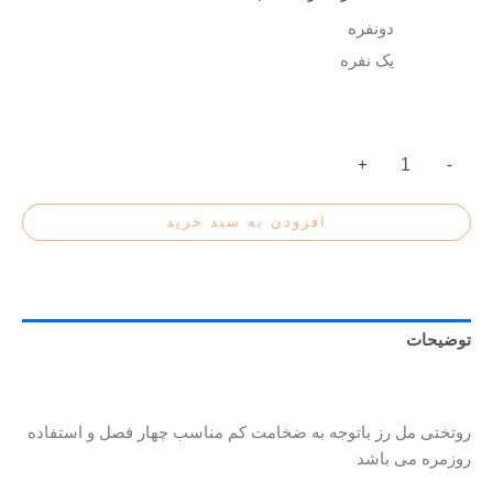
دونفره
یک نفره
+
-
افزودن به سبد خرید
توضیحات
توضیحات تکمیلی
روتختی مل رز باتوجه به ضخامت کم مناسب چهار فصل و استفاده
روزمره می باشد