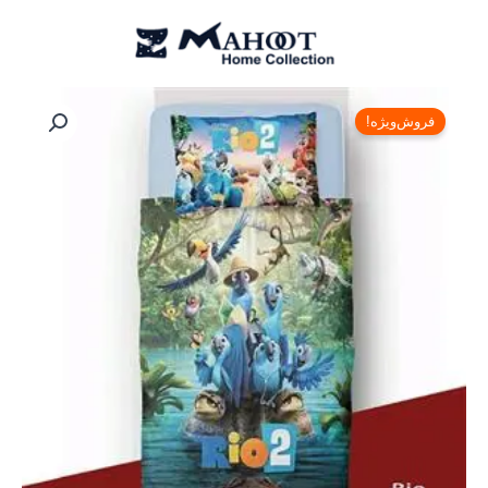
رش
ه
حتوا
قیمت
قیمت
ست
ملحفه
اصلی:
فعلی:
فروش‌ویژه!
و
تومان۶,۸۵۸,۰۰۰
تومان۴,۸۰۱,۰۰۰.
روتختی
بود.
نوجوان
رانفورس
مل
رز
مدل
ریو
RIO
عدد