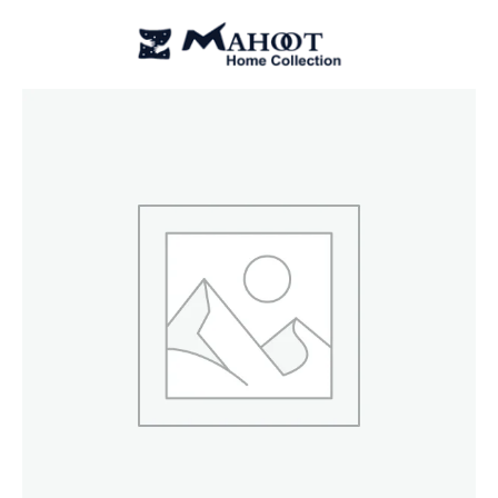
رش
ه
حتوا