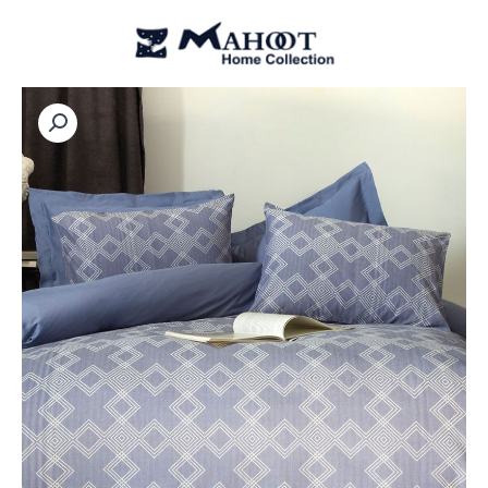
رش
ه
حتوا
ست
ملحفه
و
روتختی
DIXON
ایسیمو
ترک
عدد