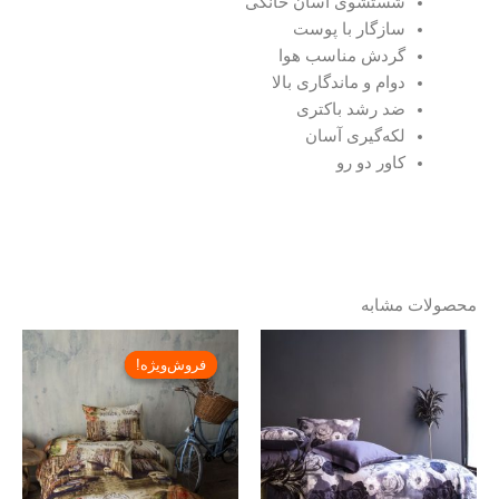
شستشوی آسان خانگی
سازگار با پوست
گردش مناسب هوا
دوام و ماندگاری بالا
ضد رشد باکتری
لکه‌گیری آسان
کاور دو رو
محصولات مشابه
Price
قیمت
قیمت
range:
فعلی:
اصلی:
فروش‌ویژه!
فروش‌ویژه!
تومان۲۱,۹۰۰,۰۰۰
تومان۱۰,۹۲۰,۰۰۰.
تومان,۰۰۰
through
بود.
تومان۲۶,۹۰۰,۰۰۰