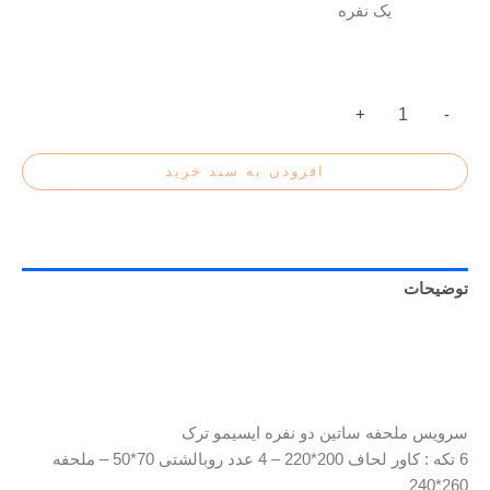
یک نفره
+
-
افزودن به سبد خرید
توضیحات
توضیحات تکمیلی
سرویس ملحفه ساتین دو نفره ایسیمو ترک
6 تکه : کاور لحاف 200*220 – 4 عدد روبالشتی 70*50 – ملحفه
260*240