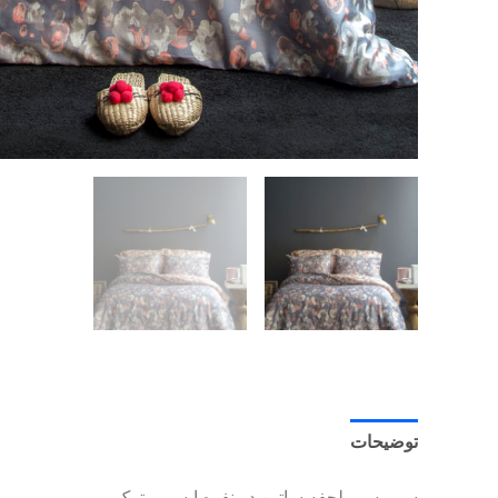
توضیحات
توضیحات تکمیلی
سرویس ملحفه ساتین دو نفره ایسیمو ترک