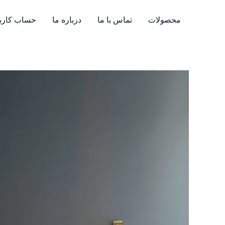
رش
ه
محصولات
تماس با ما
درباره ما
حساب کارب
حتوا
ست
ملحفه
و
روتختی
MISHA
ایسیمو
ترک
عدد