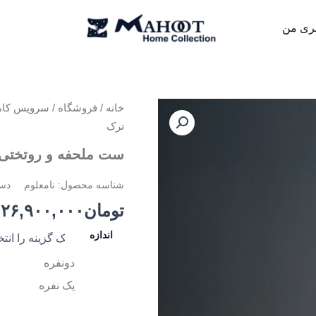
ری من
خانه
/
فروشگاه
/
سرویس کام
ترک
ست ملحفه و روتختی MISHA ایسیمو تر
شناسه محصول:
نامعلوم
دس
تومان
۲۶,۹۰۰,۰۰۰
اندازه
دونفره
یک نفره